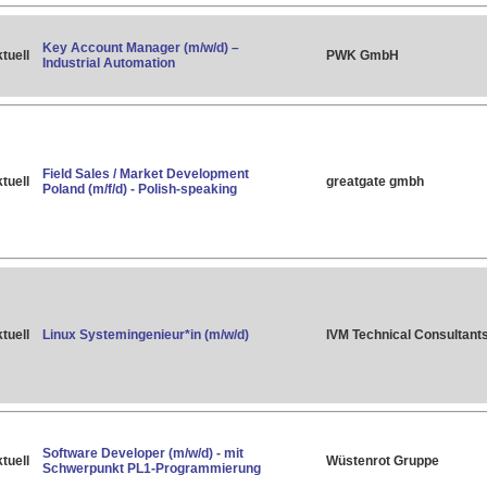
Key Account Manager (m/w/d) –
tuell
PWK GmbH
Industrial Automation
Field Sales / Market Development
tuell
greatgate gmbh
Poland (m/f/d) - Polish-speaking
tuell
Linux Systemingenieur*in (m/w/d)
IVM Technical Consultant
Software Developer (m/w/d) - mit
tuell
Wüstenrot Gruppe
Schwerpunkt PL1-Programmierung