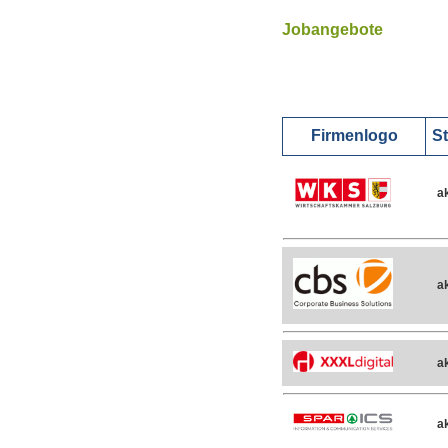
Jobangebote
Firmenlogo
St
ak
ak
ak
ak