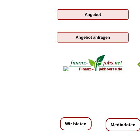
Angebot
Angebot anfragen
chtsanwaltskammer Wien
Medizinische Universität
Innsbruck
Wir bieten
Mediadaten