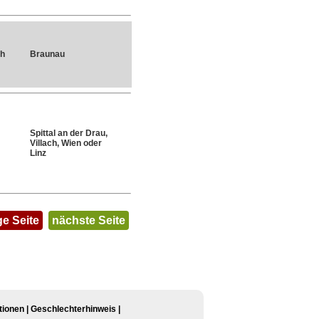
ch
Braunau
Spittal an der Drau,
Villach, Wien oder
Linz
ge Seite
nächste Seite
tionen
|
Geschlechterhinweis
|