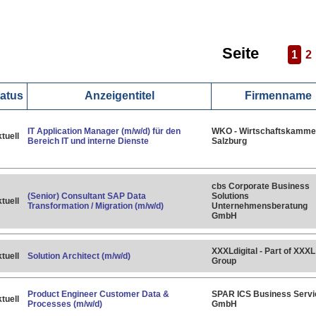
Seite
1
2
atus
Anzeigentitel
Firmenname
IT Application Manager (m/w/d) für den
WKO - Wirtschaftskamme
tuell
Bereich IT und interne Dienste
Salzburg
cbs Corporate Business
(Senior) Consultant SAP Data
Solutions
tuell
Transformation / Migration (m/w/d)
Unternehmensberatung
GmbH
XXXLdigital - Part of XXXL
tuell
Solution Architect (m/w/d)
Group
Product Engineer Customer Data &
SPAR ICS Business Servi
tuell
Processes (m/w/d)
GmbH