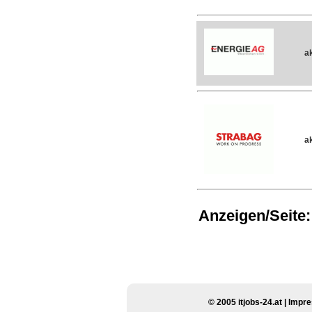
ak
ak
Anzeigen/Seite:
© 2005 itjobs-24.at
|
Impr