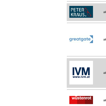
ak
ak
ak
ak