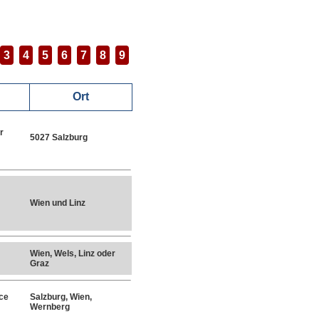
3
4
5
6
7
8
9
Ort
r
5027 Salzburg
Wien und Linz
Wien, Wels, Linz oder
Graz
ce
Salzburg, Wien,
Wernberg