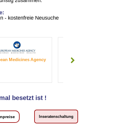
günstig zusammen.
e:
gen - kostenfreie Neusuche
IMC Fac
s Agency
Thomas Prinz GmbH
mal besetzt ist !
enpreise
Inseratenschaltung