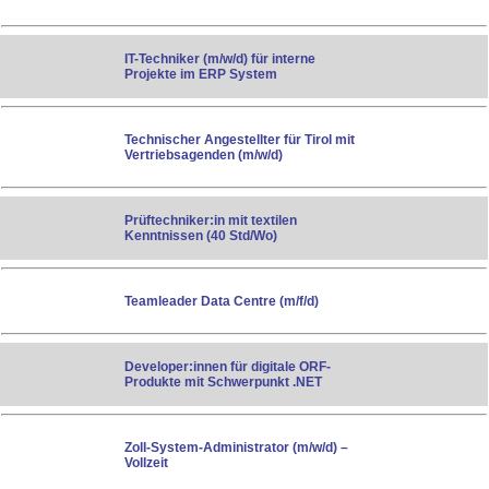
IT-Techniker (m/w/d) für interne
Projekte im ERP System
Technischer Angestellter für Tirol mit
Vertriebsagenden (m/w/d)
Prüftechniker:in mit textilen
Kenntnissen (40 Std/Wo)
Teamleader Data Centre (m/f/d)
Developer:innen für digitale ORF-
Produkte mit Schwerpunkt .NET
Zoll-System-Administrator (m/w/d) –
Vollzeit