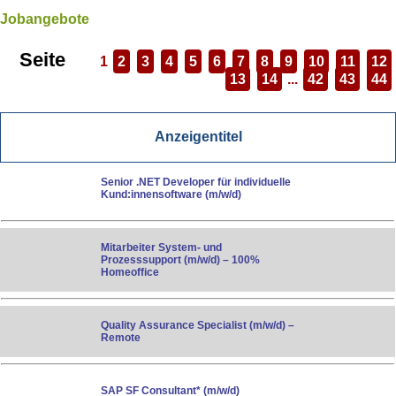
Jobangebote
Seite
1
2
3
4
5
6
7
8
9
10
11
12
13
14
...
42
43
44
Anzeigentitel
Senior .NET Developer für individuelle
Kund:innensoftware (m/w/d)
Mitarbeiter System- und
Prozesssupport (m/w/d) – 100%
Homeoffice
Quality Assurance Specialist (m/w/d) –
Remote
SAP SF Consultant* (m/w/d)