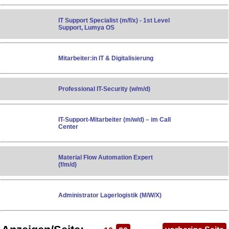
IT Support Specialist (m/f/x) - 1st Level
Support, Lumya OS
Mitarbeiter:in IT & Digitalisierung
Professional IT-Security (w/m/d)
IT-Support-Mitarbeiter (m/w/d) – im Call
Center
Material Flow Automation Expert
(f/m/d)
Administrator Lagerlogistik (M/W/X)