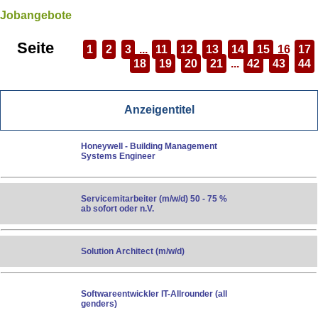
Jobangebote
Seite
1
2
3
...
11
12
13
14
15
16
17
18
19
20
21
...
42
43
44
Anzeigentitel
Honeywell - Building Management
Systems Engineer
Servicemitarbeiter (m/w/d) 50 - 75 %
ab sofort oder n.V.
Solution Architect (m/w/d)
Softwareentwickler IT-Allrounder (all
genders)