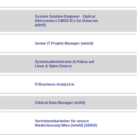
System Solution Engineer - Optical
Interconnect CMOS ICs for Datacom
(d/​m/​f)
Senior IT Projekt Manager (w/m/d)
Systemadministrator:in Fokus auf
Linux & Open-Source
IT-Business-Analyst:in
Clinical Data Manager (m/f/d)
Vertriebsmitarbeiter für unsere
Niederlassung Wien (m/w/d) (26850)