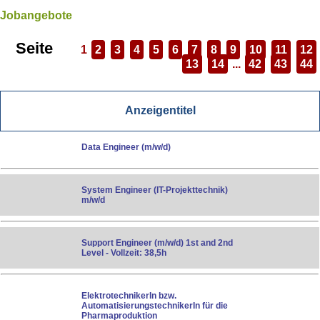
Jobangebote
Seite
1
2
3
4
5
6
7
8
9
10
11
12
13
14
...
42
43
44
Anzeigentitel
Data Engineer (m/w/d)
System Engineer (IT-Projekttechnik)
m/w/d
Support Engineer (m/w/d) 1st and 2nd
Level - Vollzeit: 38,5h
ElektrotechnikerIn bzw.
AutomatisierungstechnikerIn für die
Pharmaproduktion