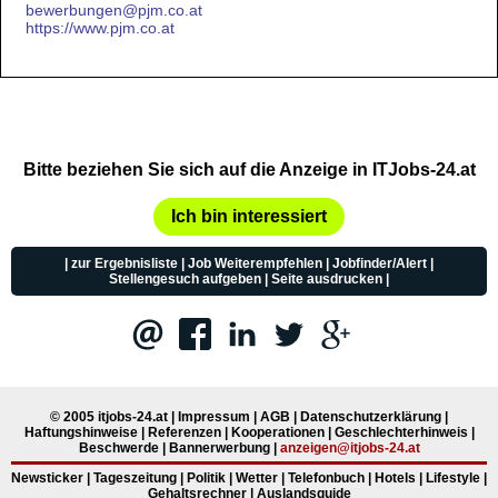
bewerbungen@pjm.co.at
https://www.pjm.co.at
Bitte beziehen Sie sich auf die Anzeige in ITJobs-24.at
Ich bin interessiert
|
zur Ergebnisliste
|
Job Weiterempfehlen
|
Jobfinder/Alert
|
Stellengesuch aufgeben
|
Seite ausdrucken
|
© 2005 itjobs-24.at
|
Impressum
|
AGB
|
Datenschutzerklärung
|
Haftungshinweise
|
Referenzen
|
Kooperationen
|
Geschlechterhinweis
|
Beschwerde
|
Bannerwerbung
|
anzeigen@itjobs-24.at
Newsticker
|
Tageszeitung
|
Politik
|
Wetter
|
Telefonbuch
|
Hotels
|
Lifestyle
|
Gehaltsrechner
|
Auslandsguide