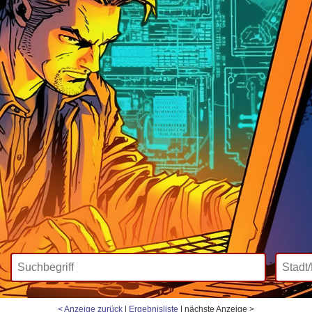
Wir bieten
Mediadaten
Inklusive
< Anzeige zurück
|
Ergebnisliste
| nächste Anzeige >