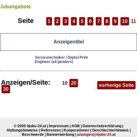
Jobangebote
Seite
1
2
3
4
5
6
7
8
9
10
11
Anzeigentitel
Servicetechniker / Digital Print
Engineer (all genders)
Anzeigen/Seite:
10
20
vorherige Seite
30
© 2005 itjobs-24.at
|
Impressum
|
AGB
|
Datenschutzerklärung
|
Haftungshinweise
|
Referenzen
|
Kooperationen
|
Geschlechterhinweis
|
Beschwerde
|
Bannerwerbung
|
anzeigen@itjobs-24.at