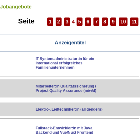
Jobangebote
Seite
1
2
3
4
5
6
7
8
9
10
11
Anzeigentitel
IT-Systemadministrator:in für ein
international erfolgreiches
Familienunternehmen
Mitarbeiter:in Qualitätssicherung /
Project Quality Assurance (m/w/d)
Elektro-, Leittechniker:in (all genders)
Fullstack-Entwickler:in mit Java
Backend und Vue/Nuxt Frontend