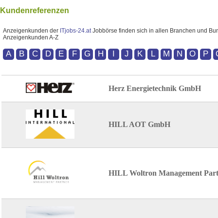
Kundenreferenzen
Anzeigenkunden der
ITjobs-24.at
Jobbörse finden sich in allen Branchen und Bun
Anzeigenkunden A-Z
A
B
C
D
E
F
G
H
I
J
K
L
M
N
O
P
Herz Energietechnik GmbH
HILL AOT GmbH
HILL Woltron Management Par