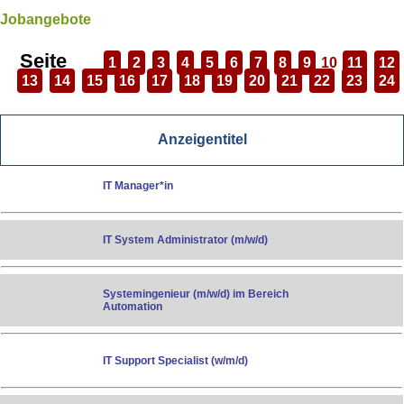
Jobangebote
Seite
1
2
3
4
5
6
7
8
9
10
11
12
13
14
15
16
17
18
19
20
21
22
23
24
Anzeigentitel
IT Manager*in
IT System Administrator (m/w/d)
Systemingenieur (m/w/d) im Bereich
Automation
IT Support Specialist (w/m/d)