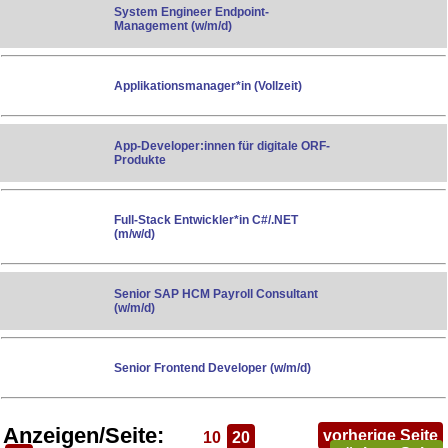
System Engineer Endpoint-
Management (w/m/d)
Applikationsmanager*in (Vollzeit)
App-Developer:innen für digitale ORF-
Produkte
Full-Stack Entwickler*in C#/.NET
(m/w/d)
Senior SAP HCM Payroll Consultant
(w/m/d)
Senior Frontend Developer (w/m/d)
Anzeigen/Seite:
vorherige Seite
10
20