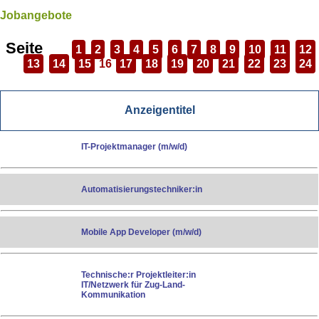
Jobangebote
Seite
1
2
3
4
5
6
7
8
9
10
11
12
13
14
15
16
17
18
19
20
21
22
23
24
Anzeigentitel
IT-Projektmanager (m/w/d)
Automatisierungstechniker:in
Mobile App Developer (m/w/d)
Technische:r Projektleiter:in
IT/Netzwerk für Zug-Land-
Kommunikation