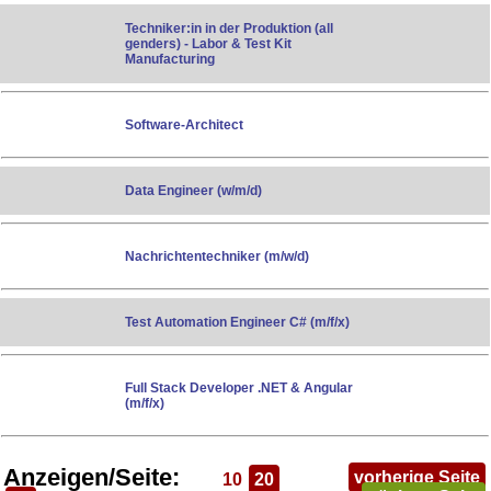
Techniker:in in der Produktion (all
genders) - Labor & Test Kit
Manufacturing
Software-Architect
Data Engineer (w/m/d)
Nachrichtentechniker (m/w/d)
Test Automation Engineer C# (m/f/x)
Full Stack Developer .NET & Angular
(m/f/x)
Anzeigen/Seite:
vorherige Seite
10
20