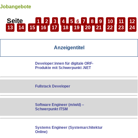
Jobangebote
Seite
1
2
3
4
5
6
7
8
9
10
11
12
13
14
15
16
17
18
19
20
21
22
23
24
Anzeigentitel
Developer:innen für digitale ORF-
Produkte mit Schwerpunkt .NET
Fullstack Developer
Software Engineer (m/w/d) –
Schwerpunkt ITSM
Systems Engineer (Systemarchitektur
Online)