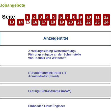
Jobangebote
Seite
1
2
3
4
5
6
7
8
9
10
11
12
13
14
15
16
17
18
19
20
21
22
23
24
Anzeigentitel
Abteilungsleitung Wertermittlung /
Führungsaufgabe an der Schnittstelle
von Technik und Wirtschaft
IT-Systemadministrator / IT-
Administrator (m/w/d)
Leitung IT-Infrastruktur (m/w/d)
Embedded Linux Engineer