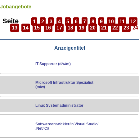
Jobangebote
Seite
1
2
3
4
5
6
7
8
9
10
11
12
13
14
15
16
17
18
19
20
21
22
23
24
Anzeigentitel
IT Supporter (d/w/m)
Microsoft Infrastruktur Spezialist
(m/w)
Linux Systemadministrator
Softwareentwickler/in Visual Studio/
.Net/ C#